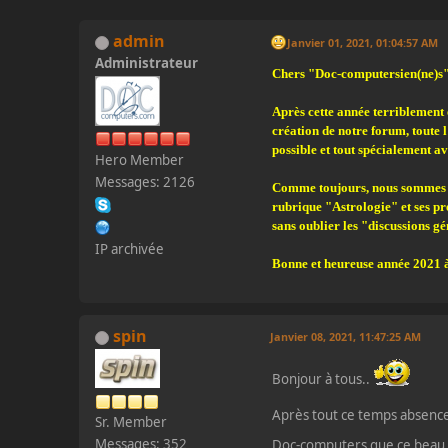
admin
Janvier 01, 2021, 01:04:57 AM
Administrateur
Chers "Doc-computersien(ne)s"
Après cette année terriblement
création de notre forum, toute 
possible et tout spécialement av
Hero Member
Messages: 2126
Comme toujours, nous sommes à 
rubrique "Astrologie" et ses pré
sans oublier les "discussions g
IP archivée
Bonne et heureuse année 2021 à 
spin
Janvier 08, 2021, 11:47:25 AM
Bonjour à tous..
Après tout ce temps absence
Sr. Member
Messages: 352
Doc-computers que ce beau 