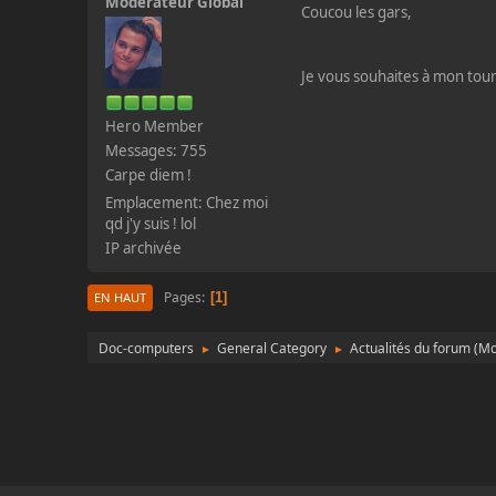
Modérateur Global
Coucou les gars,
Je vous souhaites à mon to
Hero Member
Messages: 755
Carpe diem !
Emplacement: Chez moi
qd j'y suis ! lol
IP archivée
Pages
1
EN HAUT
Doc-computers
General Category
Actualités du forum
(Mo
►
►