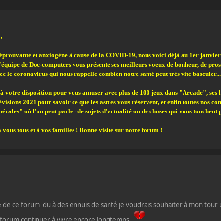
,
 éprouvante et anxiogène à cause de la COVID-19, nous voici déjà au 1er janvie
l'équipe de Doc-computers vous présente ses meilleurs voeux de bonheur, de prospé
ec le coronavirus qui nous rappelle combien notre santé peut très vite basculer...
votre disposition pour vous amuser avec plus de 100 jeux dans "Arcade", ses 
visions 2021 pour savoir ce que les astres vous réservent, et enfin toutes nos con
énérales" où l'on peut parler de sujets d'actualité ou de choses qui vous touche
vous tous et à vos familles ! Bonne visite sur notre forum !
 de ce forum du à des ennuis de santé je voudrais souhaiter à mon tou
forum continuer à vivre encore longtemps