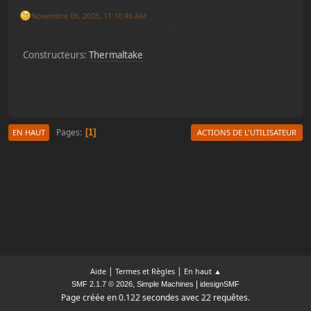
Novembre 06, 2005, 11:10:46 AM
Dernière édition
: Février 12, 2006, 02:36:09 PM par admin
Constructeurs:
Thermaltake
Pages
1
EN HAUT
ACTIONS DE L'UTILISATEUR
|
|
Aide
Termes et Règles
En haut ▲
,
|
SMF 2.1.7 © 2026
Simple Machines
idesignSMF
Page créée en 0.122 secondes avec 22 requêtes.