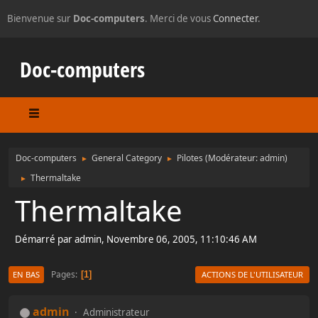
Bienvenue sur
Doc-computers
. Merci de vous
Connecter
.
Doc-computers
Doc-computers
General Category
Pilotes
(Modérateur:
admin
)
►
►
Thermaltake
►
Thermaltake
Démarré par admin, Novembre 06, 2005, 11:10:46 AM
Pages
1
EN BAS
ACTIONS DE L'UTILISATEUR
admin
Administrateur