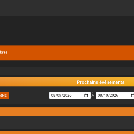
bres
Prochains événements
À
AINE