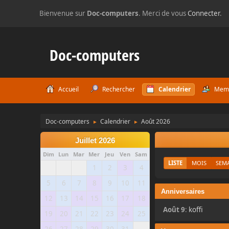
Bienvenue sur
Doc-computers
. Merci de vous
Connecter
.
Doc-computers
Accueil
Rechercher
Calendrier
Mem
Doc-computers
Calendrier
Août 2026
►
►
Juillet 2026
Dim
Lun
Mar
Mer
Jeu
Ven
Sam
LISTE
MOIS
SEM
1
2
3
4
5
6
7
8
9
10
11
Anniversaires
12
13
14
15
16
17
18
Août 9
:
koffi
19
20
21
22
23
24
25