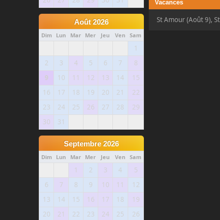
26
27
28
29
30
31
Vacances
St Amour (Août 9), S
Août 2026
Dim
Lun
Mar
Mer
Jeu
Ven
Sam
1
2
3
4
5
6
7
8
9
10
11
12
13
14
15
16
17
18
19
20
21
22
23
24
25
26
27
28
29
30
31
Septembre 2026
Dim
Lun
Mar
Mer
Jeu
Ven
Sam
1
2
3
4
5
6
7
8
9
10
11
12
13
14
15
16
17
18
19
20
21
22
23
24
25
26