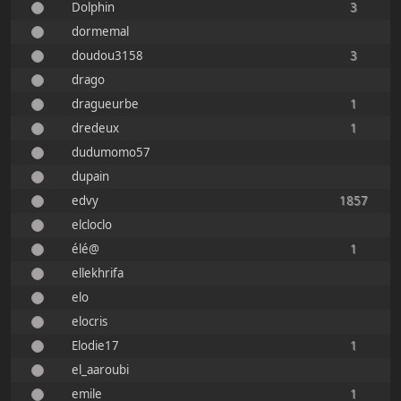
Dolphin
3
dormemal
doudou3158
3
drago
dragueurbe
1
dredeux
1
dudumomo57
dupain
edvy
1857
elcloclo
élé@
1
ellekhrifa
elo
elocris
Elodie17
1
el_aaroubi
emile
1