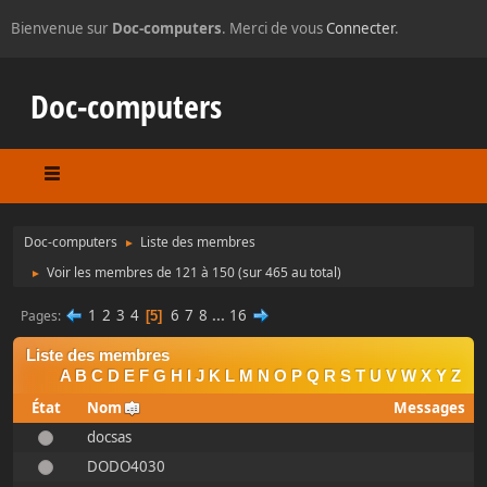
Bienvenue sur
Doc-computers
. Merci de vous
Connecter
.
Doc-computers
Doc-computers
Liste des membres
►
Voir les membres de 121 à 150
(sur 465 au total)
►
1
2
3
4
6
7
8
...
16
Pages
5
Liste des membres
A
B
C
D
E
F
G
H
I
J
K
L
M
N
O
P
Q
R
S
T
U
V
W
X
Y
Z
État
Nom
Messages
docsas
DODO4030