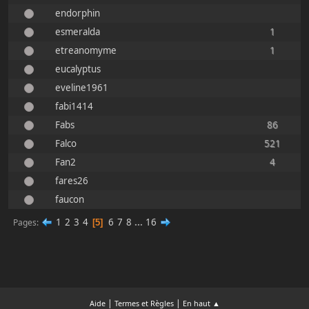
endorphin
esmeralda
1
etreanomyme
1
eucalyptus
eveline1961
fabi1414
Fabs
86
Falco
521
Fan2
4
fares26
faucon
1
2
3
4
6
7
8
...
16
Pages
5
|
|
Aide
Termes et Règles
En haut ▲