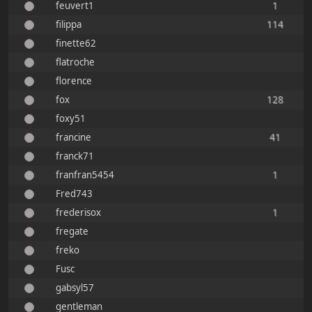
feuvert1
1
filippa
114
finette62
flatroche
florence
fox
128
foxy51
francine
41
franck71
franfran5454
1
Fred743
frederisox
1
fregate
freko
Fusc
gabsyl57
gentleman