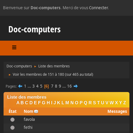
Bienvenue sur
Doc-computers
. Merci de vous
Connecter
.
Doc-computers
Doc-computers
Liste des membres
►
Voir les membres de 151 à 180
(sur 465 au total)
►
1
...
3
4
5
7
8
9
...
16
Pages
6
Liste des membres
A
B
C
D
E
F
G
H
I
J
K
L
M
N
O
P
Q
R
S
T
U
V
W
X
Y
Z
État
Nom
Messages
favola
fethi