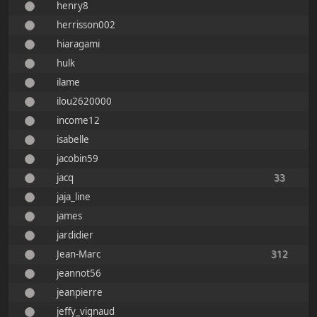
henry8
herrisson002
hiaragami
hulk
ilame
ilou2620000
income12
isabelle
jacobin59
jacq
33
jaja_line
james
jardidier
Jean-Marc
312
jeannot56
jeanpierre
jeffy_vignaud