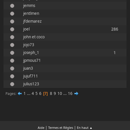
jemms
jentlmen
jfdemarez
joel
286
john et coco
jojo73
joseph_1
1
jpmous71
juan3
jujuf711
julius123
1
...
4
5
6
8
9
10
...
16
Pages
7
|
|
Aide
Termes et Règles
En haut ▲