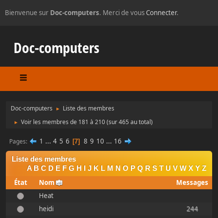
Bienvenue sur
Doc-computers
. Merci de vous
Connecter
.
Doc-computers
Doc-computers
Liste des membres
►
Voir les membres de 181 à 210
(sur 465 au total)
►
1
...
4
5
6
8
9
10
...
16
Pages
7
Liste des membres
A
B
C
D
E
F
G
H
I
J
K
L
M
N
O
P
Q
R
S
T
U
V
W
X
Y
Z
État
Nom
Messages
Heat
heidi
244