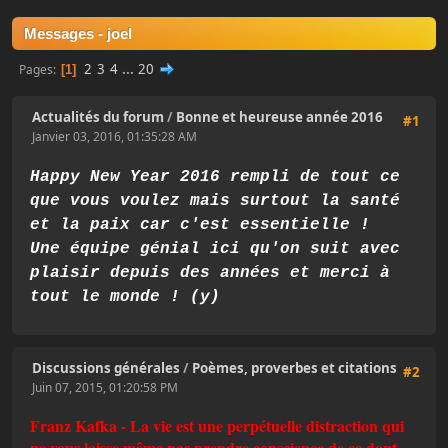
Messages - joel
2
3
4
...
20
Pages
1
Actualités du forum
/
Bonne et heureuse année 2016
#1
Janvier 03, 2016, 01:35:28 AM
Happy New Year 2016 rempli de tout ce
que vous voulez mais surtout la santé
et la paix car c'est essentielle !
Une équipe génial ici qu'on suit avec
plaisir depuis des années et merci à
tout le monde ! (y)
Discussions générales
/
Poèmes, proverbes et citations
#2
Juin 07, 2015, 01:20:58 PM
Franz Kafka - La vie est une perpétuelle distraction qui
ne vous laisse même pas prendre conscience de ce dont