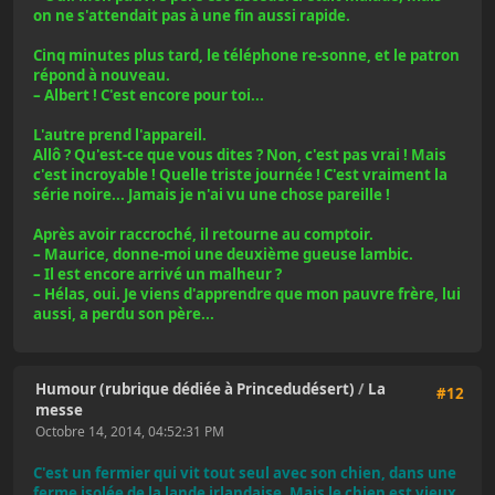
on ne s'attendait pas à une fin aussi rapide.
Cinq minutes plus tard, le téléphone re-sonne, et le patron
répond à nouveau.
– Albert ! C'est encore pour toi...
L'autre prend l'appareil.
Allô ? Qu'est-ce que vous dites ? Non, c'est pas vrai ! Mais
c'est incroyable ! Quelle triste journée ! C'est vraiment la
série noire... Jamais je n'ai vu une chose pareille !
Après avoir raccroché, il retourne au comptoir.
– Maurice, donne-moi une deuxième gueuse lambic.
– Il est encore arrivé un malheur ?
– Hélas, oui. Je viens d'apprendre que mon pauvre frère, lui
aussi, a perdu son père...
Humour (rubrique dédiée à Princedudésert)
/
La
#12
messe
Octobre 14, 2014, 04:52:31 PM
C'est un fermier qui vit tout seul avec son chien, dans une
ferme isolée de la lande irlandaise. Mais le chien est vieux,