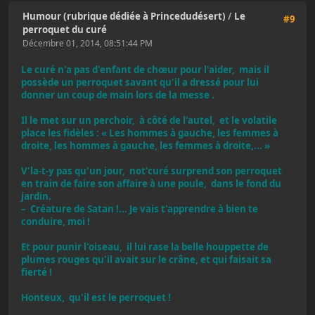
Humour (rubrique dédiée à Princedudésert)
/
Le
#9
perroquet du curé
Décembre 01, 2014, 08:51:44 PM
Le curé n'a pas d'enfant de chœur pour l'aider, mais il
possède un perroquet savant qu'il a dressé pour lui
donner un coup de main lors de la messe .
Il le met sur un perchoir, à côté de l'autel, et le volatile
place les fidèles : « Les hommes à gauche, les femmes à
droite, les hommes à gauche, les femmes à droite,... »
V'la-t-y pas qu'un jour, not'curé surprend son perroquet
en train de faire son affaire à une poule, dans le fond du
jardin.
– Créature de Satan !... Je vais t'apprendre à bien te
conduire, moi !
Et pour punir l'oiseau, il lui rase la belle houppette de
plumes rouges qu'il avait sur le crâne, et qui faisait sa
fierté !
Honteux, qu'il est le perroquet !