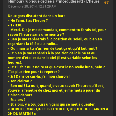
Humour (rubrique dédiée à Princedudésert)
/
L'heure
#7
Décembre 28, 2014, 12:31:29 AM
Deux gars discutent dans un bar :
– Hé l'ami, t'as l'heure ?
– 17H30.
– Merci. Dis je me demandais, comment tu ferais toi, pour
savoir l'heure sans une montre ?
– Ben je me repèrerais à la position du soleil, ou bien en
regardant la télé ou la radio...
– Oui mais si tu n'as rien de tout ça et qu'il fait nuit ?
– Et bien je me repérais à la position de la lune et au
nombre d'étoiles dans le ciel (il est variable selon les
heures).
– Et s'il fait nuit noire et que c'est la nouvelle lune, hein ?
T'as plus rien pour te repérer ?
– Si ! Dans ce cas-là, j'ai mon clairon !
– Ton clairon ?
– Ben oui ! La nuit, quand je veux savoir l'heure qu'il est,
j'ouvre la fenêtre de chez moi et je me mets à jouer du
clairon dehors.
– Et alors ?
– Et alors, y a toujours un gars qui se met à gueuler :
« BORDEL, MAIS QUI C'EST L'IDIOT QUI JOUE DU CLAIRON A
2H DU MATIN ? »