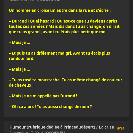
Un homme en croise un autre dans la rue et s'écrie :
– Durand ! Quel hasard ! Qu'est-ce que tu deviens après
toutes ces années ? Mais dis donc tu as changé, on dirait
que tu as grandi, avant tu étais plus petit que moi !
– Mais je ...
– Et puis tu as drôlement maigri. Avant tu étais plus
rondouillard.
– Mais je ...
– Tu as rasé ta moustache. Tu as même changé de couleur
de cheveux !
– Mais je ne m'appelle pas Durand !
– Oh ça alors ! Tu as aussi changé de nom ?
Humour (rubrique dédiée à Princedudésert)
/
La crise
#14
Septembre 17, 2014, 02:23:50 PM