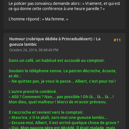
Le policier pas convaincu demande alors : « Vraiment, et qui est
ce qui donne cette conférence à une heure pareille ? »
L'homme répond : « Ma femme. »
Humour (rubrique dédiée à Princedudésert)
/
La
#11
gueuze lambic
Octobre 24, 2014, 08:48:49 PM
Dans un café, un habitué est accoudé au comptoir.
Soudain le téléphone sonne. Le patron décroche, écoute,
et dit :
– Ne quittez pas, je vous le passe... Albert, c'est pour toi !
L'autre prend le combiné.
– Allô ? Comment ? Non... pas possible ! Oh là... là... là... !
Mon dieu, quel malheur ! Merci de m'avoir prévenu.
Il raccroche et revient vers le comptoir.
– Maurice, s'il te plaît, sers-moi une gueuse lambic...
– Excuse-moi, Albert, il est arrivé quelque chose de grave ?
– Oui. Mon pauvre père est décédé. Il était malade, mais