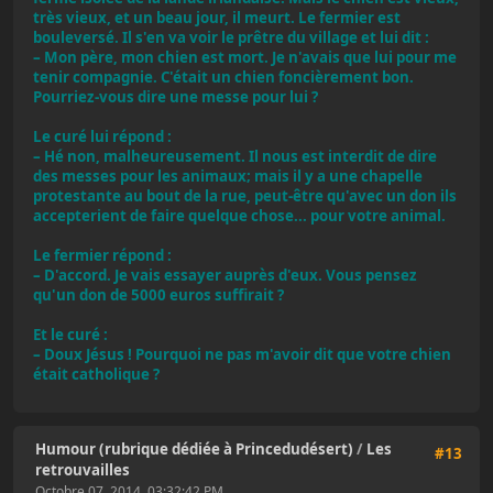
très vieux, et un beau jour, il meurt. Le fermier est
bouleversé. Il s'en va voir le prêtre du village et lui dit :
– Mon père, mon chien est mort. Je n'avais que lui pour me
tenir compagnie. C'était un chien foncièrement bon.
Pourriez-vous dire une messe pour lui ?
Le curé lui répond :
– Hé non, malheureusement. Il nous est interdit de dire
des messes pour les animaux; mais il y a une chapelle
protestante au bout de la rue, peut-être qu'avec un don ils
accepterient de faire quelque chose... pour votre animal.
Le fermier répond :
– D'accord. Je vais essayer auprès d'eux. Vous pensez
qu'un don de 5000 euros suffirait ?
Et le curé :
– Doux Jésus ! Pourquoi ne pas m'avoir dit que votre chien
était catholique ?
Humour (rubrique dédiée à Princedudésert)
/
Les
#13
retrouvailles
Octobre 07, 2014, 03:32:42 PM