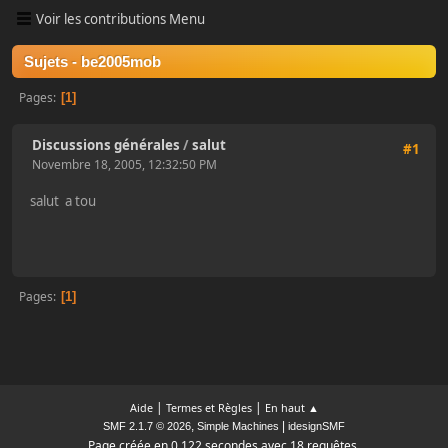
Voir les contributions Menu
Sujets - be2005mob
Pages
1
Discussions générales
/
salut
#1
Novembre 18, 2005, 12:32:50 PM
salut a tou
Pages
1
|
|
Aide
Termes et Règles
En haut ▲
,
|
SMF 2.1.7 © 2026
Simple Machines
idesignSMF
Page créée en 0.122 secondes avec 18 requêtes.