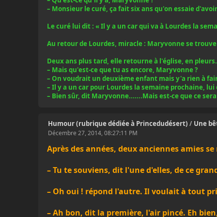
– Qu'est-ce qu'il y a, Maryvonne ?
– Monsieur le curé, ça fait six ans qu'on essaie d'avoir 
Le curé lui dit : « Il y a un car qui va à Lourdes la se
Au retour de Lourdes, miracle : Maryvonne se trouve
Deux ans plus tard, elle retourne à l'église, en pleurs
– Mais qu'est-ce que tu as encore, Maryvonne ?
– On voudrait un deuxième enfant mais y'a rien à fair
– Il y a un car pour Lourdes la semaine prochaine, lui 
– Bien sûr, dit Maryvonne.......Mais est-ce que ce ser
Humour (rubrique dédiée à Princedudésert)
/
Une bê
Décembre 27, 2014, 08:27:11 PM
Après des années, deux anciennes amies se 
– Tu te souviens, dit l'une d'elles, de ce g
– Oh oui ! répond l'autre. Il voulait à tout pr
– Ah bon, dit la première, l'air pincé. Eh bien