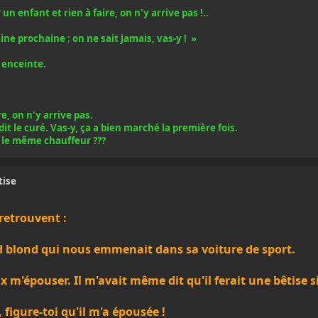
un enfant et rien à faire, on n'y arrive pas !..
maine prochaine ; on ne sait jamais, vas-y ! »
 enceinte.
.
e, on n'y arrive pas.
dit le curé. Vas-y, ça a bien marché la première fois.
a le même chauffeur ???
tise
retrouvent :
rand blond qui nous emmenait dans sa voiture de sport.
ix m'épouser. Il m'avait même dit qu'il ferait une bêtise si
, figure-toi qu'il m'a épousée !