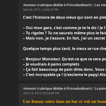
Humour (rubrique dédiée à Princedudésert)
/
Les vi
Mai 04, 2015, 12:43:35 PM
C'est l'histoire de deux vieux qui sont en pl
– Oui mon gars, c'est comme je te le dis ! Je l'a
– Tu rigoles ? Tu ne saurais même plus le fair
– Mais non, je t'assure. En fait, j'ai un secr
Quelque temps plus tard, le vieux se rue che
– Bonjour Monsieur. Qu'est-ce que ce sera p
– Je voudrais 4 pains complets
– Ça fait beaucoup de pain dites donc. Vous 
– C'est incroyable ça ! (s'exclame le papy) A
Humour (rubrique dédiée à Princedudésert)
/
La poi
Avril 19, 2015, 05:24:09 PM
Une femme entre dans un bar et voit un beau c