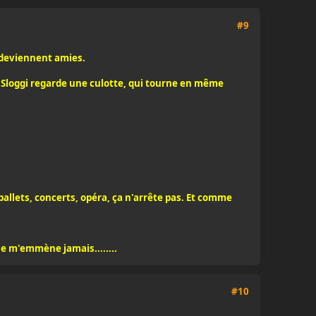
#9
t deviennent amies.
e Sloggi regarde une culotte, qui tourne en même
ballets, concerts, opéra, ça n'arrête pas. Et comme
ne m'emmène jamais........
#10