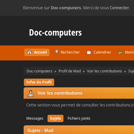
Bienvenue sur
Doc-computers
. Merci de vous
Connecter
.
Doc-computers
Accueil
Rechercher
Calendrier
Mem
Doc-computers
Profil de Mad
Voir les contributions
Suj
►
►
►
Infos du Profil
Voir les contributions
Cette section vous permet de consulter les contributions (m
Messages
Sujets
Fichiers joints
Sujets - Mad