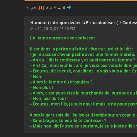
2
3
4
...
8
Pages
1
Humour (rubrique dédiée à Princedudésert)
/
Confes
Mai 11, 2015, 04:23:56 PM
Un jeune garçon va se confesser.
Il est dans la petite guérite à côté du curé et lui dit :
– Je m'accuse d'avoir péché avec une femme mariée.
– Ah oui ! dit le confesseur, et quel genre de femme ?
– Ah ! Ça, monsieur le curé, je veux pas vous le dire, 
– Écoutez, dit le curé, conciliant, je vais vous aider. 
– Non.
– Alors la femme du droguiste ?
– Non plus !
– Alors, c'est peut-être la marchande de journaux ou 
– Non, pas du tout !
– Écoutez, mon fils, je suis navré mais je ne peux pas
Alors le gars sort de l'église et il tombe sur un copain
– Sans blague, tu es allé te confesser ?
– Mais non, dit l'autre en souriant, je suis juste allé 