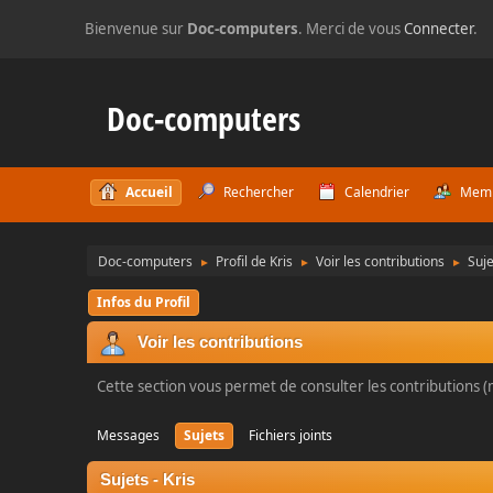
Bienvenue sur
Doc-computers
. Merci de vous
Connecter
.
Doc-computers
Accueil
Rechercher
Calendrier
Mem
Doc-computers
Profil de Kris
Voir les contributions
Suje
►
►
►
Infos du Profil
Voir les contributions
Cette section vous permet de consulter les contributions (m
Messages
Sujets
Fichiers joints
Sujets - Kris