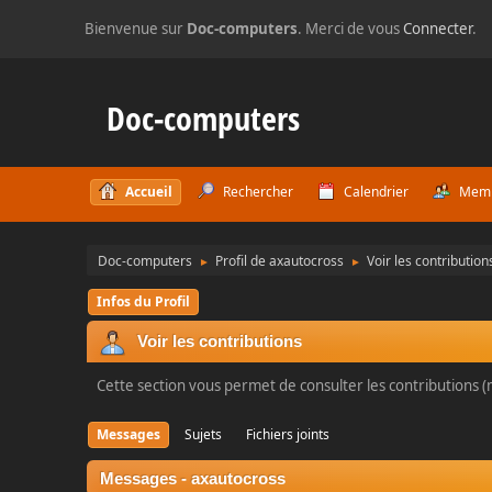
Bienvenue sur
Doc-computers
. Merci de vous
Connecter
.
Doc-computers
Accueil
Rechercher
Calendrier
Mem
Doc-computers
Profil de axautocross
Voir les contribution
►
►
Infos du Profil
Voir les contributions
Cette section vous permet de consulter les contributions (m
Messages
Sujets
Fichiers joints
Messages - axautocross