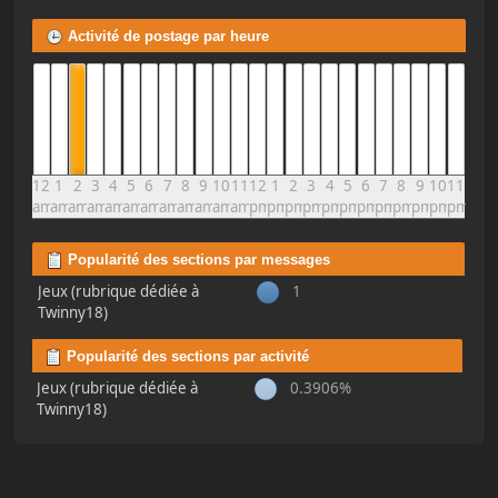
Activité de postage par heure
12
1
2
3
4
5
6
7
8
9
10
11
12
1
2
3
4
5
6
7
8
9
10
11
am
am
am
am
am
am
am
am
am
am
am
am
pm
pm
pm
pm
pm
pm
pm
pm
pm
pm
pm
pm
Popularité des sections par messages
Jeux (rubrique dédiée à
1
Twinny18)
Popularité des sections par activité
Jeux (rubrique dédiée à
0.3906%
Twinny18)