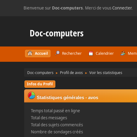
Bienvenue sur
Doc-computers
. Merci de vous
Connecter
.
Doc-computers
Accueil
Rechercher
Calendrier
Mem
Doc-computers
Profil de avos
Voir les statistiques
►
►
Infos du Profil
Statistiques générales - avos
Temps total passé en ligne
Total des messages
Total des sujets commencés
Nombre de sondages créés