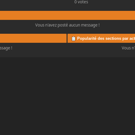
0 votes
Vous n'avez posté aucun message !
Popularité des sections par act
ssage !
Vous n