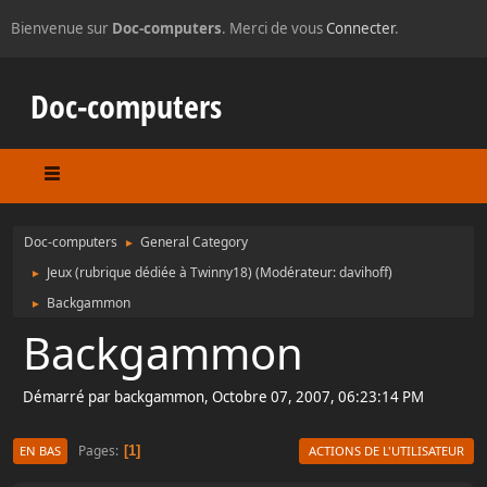
Bienvenue sur
Doc-computers
. Merci de vous
Connecter
.
Doc-computers
Doc-computers
General Category
►
Jeux (rubrique dédiée à Twinny18)
(Modérateur:
davihoff
)
►
Backgammon
►
Backgammon
Démarré par backgammon, Octobre 07, 2007, 06:23:14 PM
Pages
1
EN BAS
ACTIONS DE L'UTILISATEUR