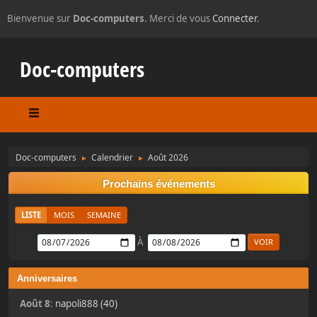
Bienvenue sur
Doc-computers
. Merci de vous
Connecter
.
Doc-computers
Doc-computers
Calendrier
Août 2026
►
►
Prochains événements
LISTE
MOIS
SEMAINE
À
Anniversaires
Août 8
:
napoli888 (40)