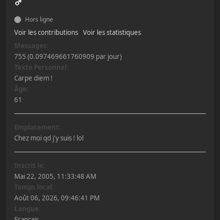
Hors ligne
Voir les contributions
Voir les statistiques
Messages:
755 (0.097469661760909 par jour)
Texte Personnel:
Carpe diem !
Âge:
61
Emplacement:
Chez moi qd j'y suis ! lol
Inscrit le:
Mai 22, 2005, 11:33:48 AM
Temps local:
Août 06, 2026, 09:46:41 PM
Langue:
Français