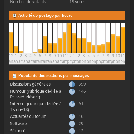
Nombre de votants
13 votes
Activité de postage par heure
12
1
2
3
4
5
6
7
8
9
10
11
12
1
2
3
4
5
6
7
8
9
10
11
am
am
am
am
am
am
am
am
am
am
am
am
pm
pm
pm
pm
pm
pm
pm
pm
pm
pm
pm
pm
Popularité des sections par messages
Discussions générales
399
Humour (rubrique dédiée à
146
Princedudésert)
Internet (rubrique dédiée à
91
Twinny18)
Actualités du forum
46
Software
29
Sécurité
12