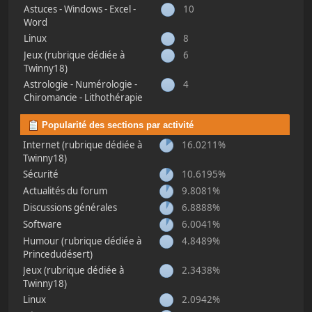
Astuces - Windows - Excel -
10
Word
Linux
8
Jeux (rubrique dédiée à
6
Twinny18)
Astrologie - Numérologie -
4
Chiromancie - Lithothérapie
Popularité des sections par activité
Internet (rubrique dédiée à
16.0211%
Twinny18)
Sécurité
10.6195%
Actualités du forum
9.8081%
Discussions générales
6.8888%
Software
6.0041%
Humour (rubrique dédiée à
4.8489%
Princedudésert)
Jeux (rubrique dédiée à
2.3438%
Twinny18)
Linux
2.0942%