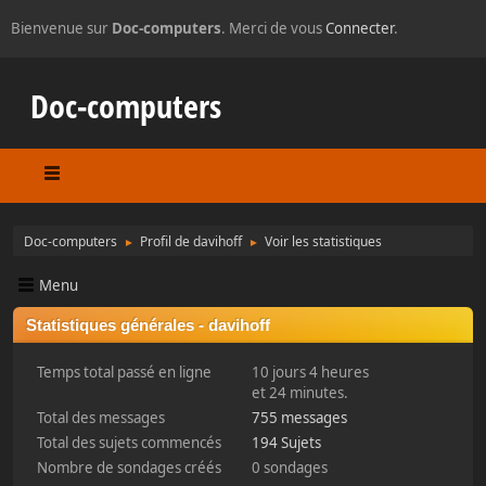
Bienvenue sur
Doc-computers
. Merci de vous
Connecter
.
Doc-computers
Doc-computers
Profil de davihoff
Voir les statistiques
►
►
Menu
Statistiques générales - davihoff
Temps total passé en ligne
10 jours 4 heures
et 24 minutes.
Total des messages
755 messages
Total des sujets commencés
194 Sujets
Nombre de sondages créés
0 sondages