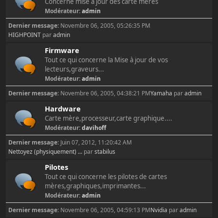
Concerne mise à jour des carte mères
Modérateur:
admin
Dernier message:
Novembre 06, 2005, 05:26:35 PM
HIGHPOINT
par
admin
Firmware
Tout ce qui concerne la Mise à jour de vos
lecteurs,graveurs...
Modérateur:
admin
Dernier message:
Novembre 06, 2005, 04:38:21 PM
Yamaha
par
admin
Hardware
Carte mère,processeur,carte graphique....
Modérateur:
davihoff
Dernier message:
Juin 07, 2012, 11:20:42 AM
Nettoyez (physiquement) ...
par
stabilus
Pilotes
Tout ce qui concerne les pilotes de cartes
mères,graphiques,imprimantes...
Modérateur:
admin
Dernier message:
Novembre 06, 2005, 04:59:13 PM
Nvidia
par
admin