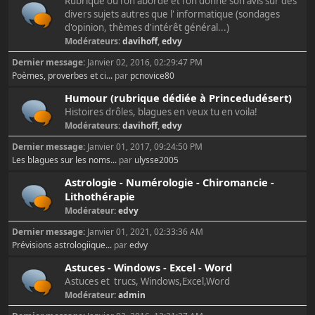
Rubrique où l'on aborde et l'on donne son avis sur des
divers sujets autres que l' informatique (sondages
d'opinion, thèmes d'intérêt général...)
Modérateurs:
davihoff
,
edvy
Dernier message:
Janvier 02, 2016, 02:29:47 PM
Poèmes, proverbes et ci...
par
pcnovice80
Humour (rubrique dédiée à Princedudésert)
Histoires drôles, blagues en veux tu en voila!
Modérateurs:
davihoff
,
edvy
Dernier message:
Janvier 01, 2017, 09:24:50 PM
Les blagues sur les noms...
par
ulysse2005
Astrologie - Numérologie - Chiromancie -
Lithothérapie
Modérateur:
edvy
Dernier message:
Janvier 01, 2021, 02:33:36 AM
Prévisions astrologiique...
par
edvy
Astuces - Windows - Excel - Word
Astuces et trucs, Windows,Excel,Word
Modérateur:
admin