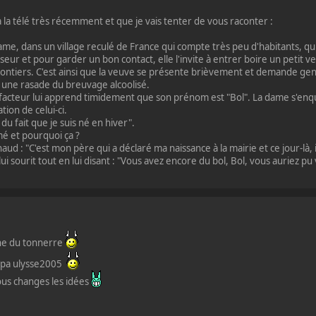
u à la télé très récemment et que je vais tenter de vous raconter :
le dame, dans un village reculé de France qui compte très peu d'habitants,
ur et pour garder un bon contact, elle l'invite à entrer boire un petit ve
ntiers. C'est ainsi que la veuve se présente brièvement et demande gen
 une rasade du breuvage alcoolisé.
 facteur lui apprend timidement que son prénom est "Bol". La dame s'enqu
ion de celui-ci.
 du fait que je suis né en hiver".
mé et pourquoi ça ?
aud : "C'est mon père qui a déclaré ma naissance à la mairie et ce jour-là,
ui sourit tout en lui disant : "Vous avez encore du bol, Bol, vous auriez
che du tonnerre
mpa ulysse2005
ous changes les idées