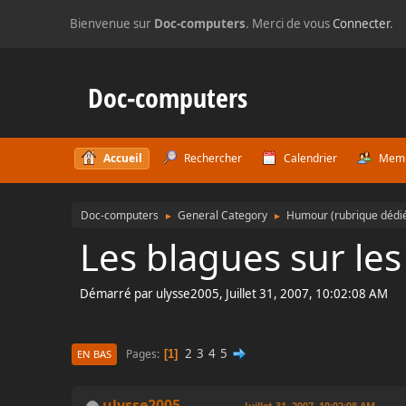
Bienvenue sur
Doc-computers
. Merci de vous
Connecter
.
Doc-computers
Accueil
Rechercher
Calendrier
Mem
Doc-computers
General Category
Humour (rubrique dédié
►
►
Les blagues sur le
Démarré par ulysse2005, Juillet 31, 2007, 10:02:08 AM
2
3
4
5
Pages
1
EN BAS
ulysse2005
Juillet 31, 2007, 10:02:08 AM