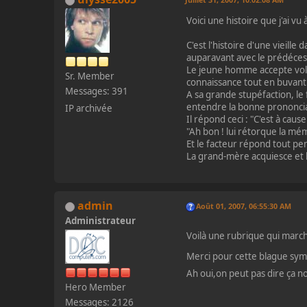
Voici une histoire que j'ai v
C'est l'histoire d'une vieil
auparavant avec le prédécesse
Le jeune homme accepte volo
Sr. Member
connaissance tout en buvant
Messages: 391
A sa grande stupéfaction, le
entendre la bonne prononciat
IP archivée
Il répond ceci : "C'est à cause
"Ah bon ! lui rétorque la mé
Et le facteur répond tout pen
La grand-mère acquiesce et l
admin
Août 01, 2007, 06:55:30 AM
Administrateur
Voilà une rubrique qui mar
Merci pour cette blague sy
Ah oui,on peut pas dire ça n
Hero Member
Messages: 2126