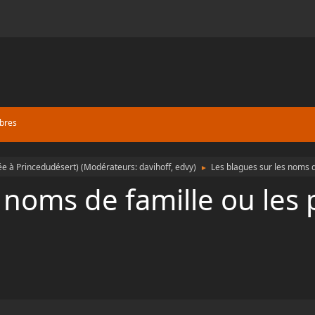
bres
e à Princedudésert)
(Modérateurs:
davihoff
,
edvy
)
Les blagues sur les noms 
►
s noms de famille ou le