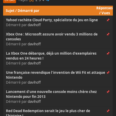
Réponses
Sujet
/
Démarré par
/
Vues
Yahoo! rachète Cloud Party, spécialiste du jeu en ligne
Démarré par
davihoff
Xbox One : Microsoft assure avoir vendu 3 millions de
consoles
Démarré par
davihoff
La Xbox One débarque, déjà un million d'exemplaires
vendus en 24 heures !
Démarré par
davihoff
Une française revendique l'invention de Wii Fit et attaque
Nintendo
Démarré par
davihoff
Lancement d'une nouvelle console moins chère chez
Nintendo pour fin 2013
Démarré par
davihoff
Red Dead Redemption serait le jeu le plus cher de
l'histoire !