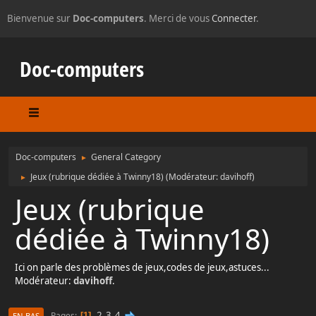
Bienvenue sur
Doc-computers
. Merci de vous
Connecter
.
Doc-computers
Doc-computers
General Category
►
Jeux (rubrique dédiée à Twinny18)
(Modérateur:
davihoff
)
►
Jeux (rubrique
dédiée à Twinny18)
Ici on parle des problèmes de jeux,codes de jeux,astuces...
Modérateur:
davihoff
.
2
3
4
Pages
1
EN BAS