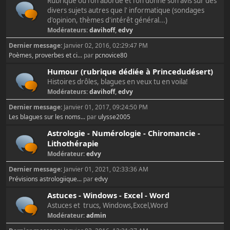
Rubrique où l'on aborde et l'on donne son avis sur des
divers sujets autres que l' informatique (sondages
d'opinion, thèmes d'intérêt général...)
Modérateurs:
davihoff
,
edvy
Dernier message:
Janvier 02, 2016, 02:29:47 PM
Poèmes, proverbes et ci...
par
pcnovice80
Humour (rubrique dédiée à Princedudésert)
Histoires drôles, blagues en veux tu en voila!
Modérateurs:
davihoff
,
edvy
Dernier message:
Janvier 01, 2017, 09:24:50 PM
Les blagues sur les noms...
par
ulysse2005
Astrologie - Numérologie - Chiromancie -
Lithothérapie
Modérateur:
edvy
Dernier message:
Janvier 01, 2021, 02:33:36 AM
Prévisions astrologiique...
par
edvy
Astuces - Windows - Excel - Word
Astuces et trucs, Windows,Excel,Word
Modérateur:
admin