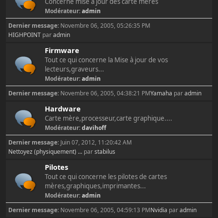
Concerne mise à jour des carte mères
Modérateur:
admin
Dernier message:
Novembre 06, 2005, 05:26:35 PM
HIGHPOINT
par
admin
Firmware
Tout ce qui concerne la Mise à jour de vos
lecteurs,graveurs...
Modérateur:
admin
Dernier message:
Novembre 06, 2005, 04:38:21 PM
Yamaha
par
admin
Hardware
Carte mère,processeur,carte graphique....
Modérateur:
davihoff
Dernier message:
Juin 07, 2012, 11:20:42 AM
Nettoyez (physiquement) ...
par
stabilus
Pilotes
Tout ce qui concerne les pilotes de cartes
mères,graphiques,imprimantes...
Modérateur:
admin
Dernier message:
Novembre 06, 2005, 04:59:13 PM
Nvidia
par
admin