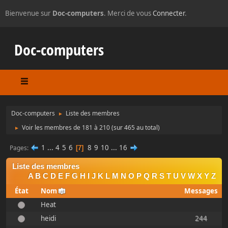
Bienvenue sur
Doc-computers
. Merci de vous
Connecter
.
Doc-computers
Doc-computers
Liste des membres
►
Voir les membres de 181 à 210
(sur 465 au total)
►
1
...
4
5
6
8
9
10
...
16
Pages
7
Liste des membres
A
B
C
D
E
F
G
H
I
J
K
L
M
N
O
P
Q
R
S
T
U
V
W
X
Y
Z
État
Nom
Messages
Heat
heidi
244