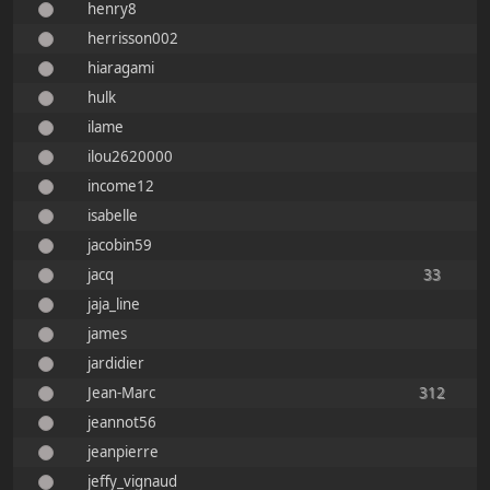
henry8
herrisson002
hiaragami
hulk
ilame
ilou2620000
income12
isabelle
jacobin59
jacq
33
jaja_line
james
jardidier
Jean-Marc
312
jeannot56
jeanpierre
jeffy_vignaud