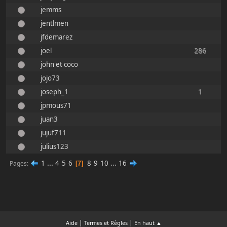
jemms
jentlmen
jfdemarez
joel
286
john et coco
jojo73
joseph_1
1
jpmous71
juan3
jujuf711
julius123
1
...
4
5
6
8
9
10
...
16
Pages
7
|
|
Aide
Termes et Règles
En haut ▲