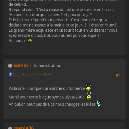
de celui-ci.
Il répond ceci : "C'est à cause du fait que je suis né en hiver".
"Ah bon ! lui rétorque la mémé et pourquoi ça ?
Et le facteur répond tout penaud : "C'est mon père qui a
déclaré ma naissance à la mairie et ce jour-là, il était enrhumé"
La grand-mère acquiesce et lui sourit tout en lui disant : "Vous
avez encore du bol, Bol, vous auriez pu vous appeler
Atchoum"
admin
Administrateur
Août 01, 2007, 06:55:30 AM
#1
Voilà une rubrique qui marche du tonnerre
Merci pour cette blague sympa ulysse2005
Ah oui,on peut pas dire ça nous changes les idées
ysania06