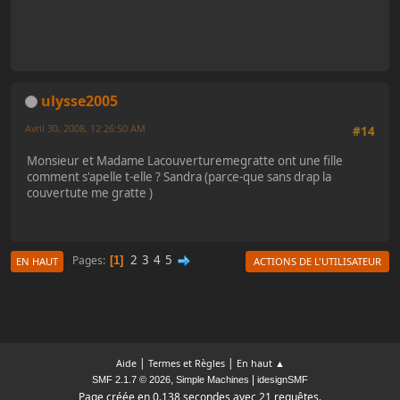
ulysse2005
Avril 30, 2008, 12:26:50 AM
#14
Monsieur et Madame Lacouverturemegratte ont une fille
comment s'apelle t-elle ? Sandra (parce-que sans drap la
couvertute me gratte )
2
3
4
5
Pages
1
EN HAUT
ACTIONS DE L'UTILISATEUR
|
|
Aide
Termes et Règles
En haut ▲
,
|
SMF 2.1.7 © 2026
Simple Machines
idesignSMF
Page créée en 0.138 secondes avec 21 requêtes.