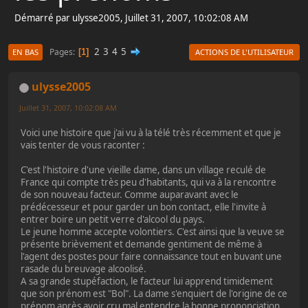
Démarré par ulysse2005, Juillet 31, 2007, 10:02:08 AM
2
3
4
5
Pages
1
EN BAS
ACTIONS DE L'UTILISATEUR
ulysse2005
Juillet 31, 2007, 10:02:08 AM
Voici une histoire que j'ai vu à la télé très récemment et que je
vais tenter de vous raconter :
C'est l'histoire d'une vieille dame, dans un village reculé de
France qui compte très peu d'habitants, qui va à la rencontre
de son nouveau facteur. Comme auparavant avec le
prédécesseur et pour garder un bon contact, elle l'invite à
entrer boire un petit verre d'alcool du pays.
Le jeune homme accepte volontiers. C'est ainsi que la veuve se
présente brièvement et demande gentiment de même à
l'agent des postes pour faire connaissance tout en buvant une
rasade du breuvage alcoolisé.
A sa grande stupéfaction, le facteur lui apprend timidement
que son prénom est "Bol". La dame s'enquiert de l'origine de ce
prénom après avoir cru mal entendre la bonne prononciation