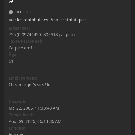
Hors ligne
Voir les contributions
Voir les statistiques
Messages:
755 (0.097444501806918 par jour)
Texte Personnel:
Carpe diem !
Âge:
61
Emplacement:
Chez moi qd j'y suis ! lol
Inscrit le:
Mai 22, 2005, 11:33:48 AM
Temps local:
Août 09, 2026, 06:14:36 AM
Langue:
Français