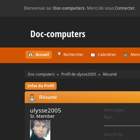
Bienvenue sur
Doc-computers
. Merci de vous
Connecter
.
Doc-computers
Accueil
Rechercher
Calendrier
Mem
Doc-computers
Profil de ulysse2005
Résumé
►
►
Infos du Profil
Résumé
ulysse2005
Messages:
Sr. Member
Âge:
Inscrit le: