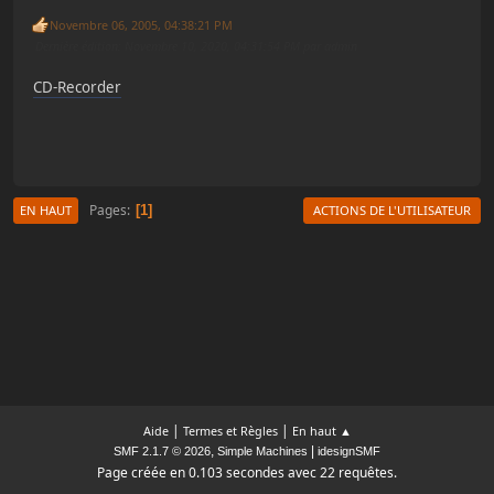
Novembre 06, 2005, 04:38:21 PM
Dernière édition
: Novembre 10, 2020, 04:31:54 PM par admin
CD-Recorder
Pages
1
EN HAUT
ACTIONS DE L'UTILISATEUR
|
|
Aide
Termes et Règles
En haut ▲
,
|
SMF 2.1.7 © 2026
Simple Machines
idesignSMF
Page créée en 0.103 secondes avec 22 requêtes.