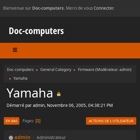
Bienvenue sur
Doc-computers
. Merci de vous
Connecter
.
Doc-computers
Doc-computers
General Category
Firmware
(Modérateur:
admin
)
►
►
Yamaha
►
Yamaha
Démarré par admin, Novembre 06, 2005, 04:38:21 PM
Pages
1
EN BAS
ACTIONS DE L'UTILISATEUR
admin
Administrateur