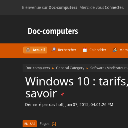
Bienvenue sur
Doc-computers
. Merci de vous
Connecter
.
Doc-computers
Accueil
Rechercher
Calendrier
Mem
Doc-computers
General Category
Software
(Modérateur:
►
►
Windows 10 : tarifs,
savoir
Démarré par davihoff, Juin 07, 2015, 04:01:26 PM
Pages
1
EN BAS