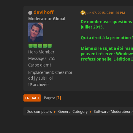
davihoff
Juin 07, 2015, 04:01:26 PM
Modérateur Global
De nombreuses questions s
juillet 2015.
Qui a droit à la promotion 
Même si le sujet a été mai
Hero Member
peuvent réserver Windows 1
Messages: 755
Professionnelle. L'édition 
Carpe diem !
Emplacement: Chez moi
qd j'y suis ! lol
IP archivée
Pages
1
EN HAUT
Doc-computers
General Category
Software
(Modérateur:
►
►