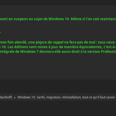
ont en suspens au sujet de Windows 10. Même si l'on sait maintenan
?
ntes fois abordé, une piqure de rappel ne fera pas de mal : tous ceu
0. Les éditions sont mises à jour de manière équivalentes, c'est-à-d
Intégrale de Windows 7 donnera elle aussi droit à la version Professi
davihoff
)
Windows 10 : tarifs, migration, réinstallation, tout ce qu'il faut savoir
►