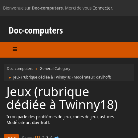
Bienvenue sur
Doc-computers
. Merci de vous
Connecter
.
Doc-computers
Doc-computers
General Category
►
Jeux (rubrique dédiée à Twinny18)
(Modérateur:
davihoff
)
►
Jeux (rubrique
dédiée à Twinny18)
Ici on parle des problèmes de jeux,codes de jeux,astuces...
Modérateur:
davihoff
.
2
3
4
Pages
1
EN BAS