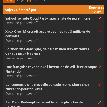
Réponses
Sujet
/
Démarré par
/
Vues
Yahoo! rachète Cloud Party, spécialiste du jeu en ligne
Démarré par
davihoff
Xbox One : Microsoft assure avoir vendu 3 millions de
consoles
Démarré par
davihoff
La Xbox One débarque, déjà un million d'exemplaires
vendus en 24 heures !
Démarré par
davihoff
Une française revendique l'invention de Wii Fit et attaque
Nintendo
Démarré par
davihoff
Lancement d'une nouvelle console moins chère chez
Nintendo pour fin 2013
Démarré par
davihoff
Red Dead Redemption serait le jeu le plus cher de
l'histoire !