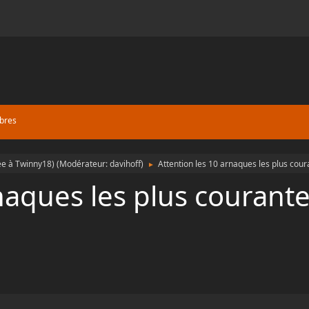
bres
ée à Twinny18)
(Modérateur:
davihoff
)
Attention les 10 arnaques les plus cour
►
naques les plus courant