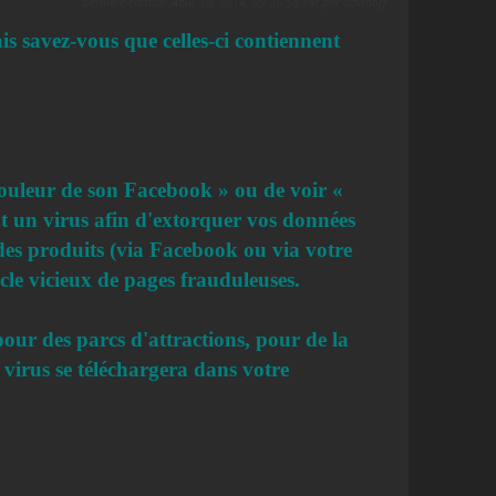
Dernière édition
: Août 10, 2014, 09:36:58 PM par davihoff
s savez-vous que celles-ci contiennent
ouleur de son Facebook » ou de voir «
nt un virus afin d'extorquer vos données
 des produits (via Facebook ou via votre
rcle vicieux de pages frauduleuses.
pour des parcs d'attractions, pour de la
virus se téléchargera dans votre