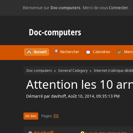
Bienvenue sur
Doc-computers
. Merci de vous
Connecter
.
Doc-computers
Accueil
Rechercher
Calendrier
Mem
Doc-computers
General Category
Internet (rubrique dédi
►
►
Attention les 10 ar
Démarré par davihoff, Août 10, 2014, 09:35:13 PM
Pages
1
EN BAS
davihoff