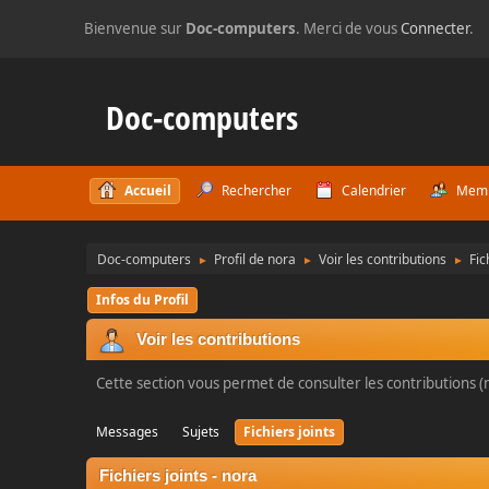
Bienvenue sur
Doc-computers
. Merci de vous
Connecter
.
Doc-computers
Accueil
Rechercher
Calendrier
Mem
Doc-computers
Profil de nora
Voir les contributions
Fic
►
►
►
Infos du Profil
Voir les contributions
Cette section vous permet de consulter les contributions (m
Messages
Sujets
Fichiers joints
Fichiers joints - nora