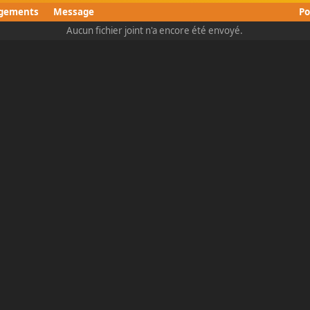
rgements
Message
Po
Aucun fichier joint n'a encore été envoyé.