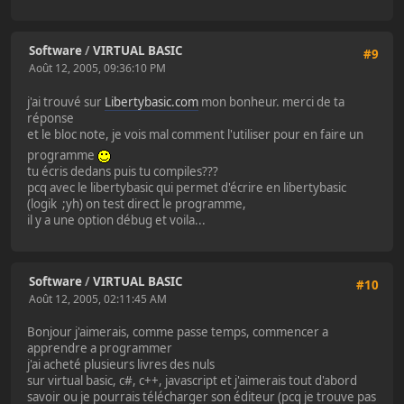
Software
/
VIRTUAL BASIC
#9
Août 12, 2005, 09:36:10 PM
j'ai trouvé sur
Libertybasic.com
mon bonheur. merci de ta
réponse
et le bloc note, je vois mal comment l'utiliser pour en faire un
programme
tu écris dedans puis tu compiles???
pcq avec le libertybasic qui permet d'écrire en libertybasic
(logik ;yh) on test direct le programme,
il y a une option débug et voila...
Software
/
VIRTUAL BASIC
#10
Août 12, 2005, 02:11:45 AM
Bonjour j'aimerais, comme passe temps, commencer a
apprendre a programmer
j'ai acheté plusieurs livres des nuls
sur virtual basic, c#, c++, javascript et j'aimerais tout d'abord
savoir ou je pourrais télécharger son éditeur (pcq je trouve pas