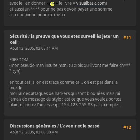
avec le lien donner
le livre =
visualbasic.com
)
et aussi un **** pour ne pas devoir payer une somme
astronomique pour ca. merci
Sécurité
/
la preuve que vous etes surveillès jeter un
#11
oeil !
Août 12, 2005, 02:08:11 AM
FREEDOM
(mon pseudo msn insulte msn, tu crois qu'il vont me faire ch***
? ;yh)
en tout cas, si on est tracé comme ca... on est pas dans la
merde
moi j'ai des attaques de hackers qui sont bloquées mais j'ai
jamais de message du style : est ce que vous voulez portez
plainte contre l'adresse ip : 154.123.255.83 par exemple...
Discussions générales
/
L'avenir et le passé
#12
Août 12, 2005, 02:00:38 AM