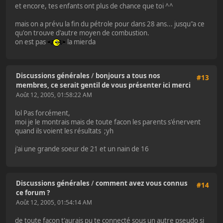
et encore, tes enfants ont plus de chance que toi ^^
mais on a prévu la fin du pétrole pour dans 28 ans... jusqu"a ce
qu'on trouve d'autre moyen de combustion.
on est pas
la mierda
Discussions générales
/
bonjours a tous nos
#13
membres, ce serait gentil de vous présenter ici merci
Août 12, 2005, 01:58:22 AM
lol Pas forcément,
moi je le montrais mais de toute facon les parents s'énervent
quand ils voient les résultats ;yh
j'ai une grande soeur de 21 et un nain de 16
Discussions générales
/
comment avez vous connus
#14
ce forum ?
Août 12, 2005, 01:54:14 AM
de toute facon t'aurais pu te connecté sous un autre pseudo si