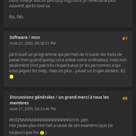
Donc voila je suis un peu (bcp oqp) donc je reviendrai plus
souvent après tout ca.
Biz, fab.
Software
/
msn
#7
Août 27, 2005, 06:38:51 PM
j'ai trouvé un programme qui permet de trouver les mots de
passe msn quand quelqu'un a utilisé votre ordinateur, mais non
seulement c'est pas très respectueux pr les personnes a qui
vous piquez les mdp, mais en plus...yavait un trojan dedans 82
Discussions générales
/
un grand merci à tous les
#8
membres
Août 27, 2005, 06:33:46 PM
REVIENNNNNNNNNNNNNNNNS!!!!!n ,yeh
moi j'avais plus internet a cause de ses examens (que j'ai
toujours pas fini
)