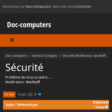
Bienvenue sur
Doc-computers
. Merci de vous
Connecter
.
Doc-computers
Doc-computers
General Category
Sécurité
(Modérateur:
davihoff
)
►
►
Sécurité
Problème de virus ou autre....
Modérateur:
davihoff
.
2
Pages
1
EN BAS
Réponses
Sujet
/
Démarré par
/
Vues