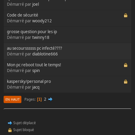
Démarré par
joel
Code de sécurité
Démarré par
woody212
grosse question pour les ip
Démarré par
twinny18
au secourssssss pc infecté????
Démarré par
diablotine666
Mon pc reboot tout le temps!
Démarré par
spin
kaspersky/personal pro
Démarré par
jacq
2
Pages
1
EN HAUT
Sujet déplacé
Sujet bloqué