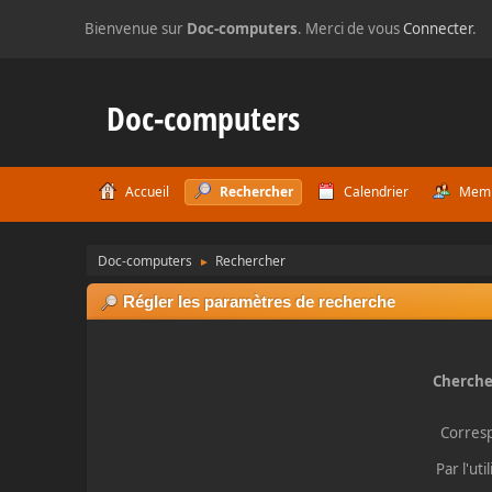
Bienvenue sur
Doc-computers
. Merci de vous
Connecter
.
Doc-computers
Accueil
Rechercher
Calendrier
Mem
Doc-computers
Rechercher
►
Régler les paramètres de recherche
Cherche
Corres
Par l'uti