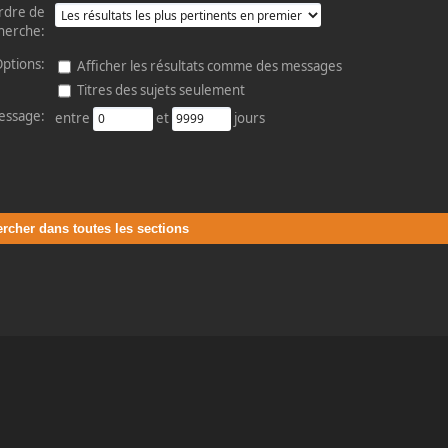
rdre de
herche:
ptions:
Afficher les résultats comme des messages
Titres des sujets seulement
essage:
entre
et
jours
ercher dans toutes les sections