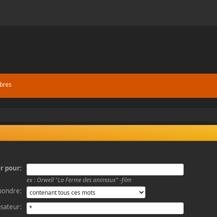
bres
r pour:
ex :
Orwell "La Ferme des animaux" -film
pondre:
lisateur: