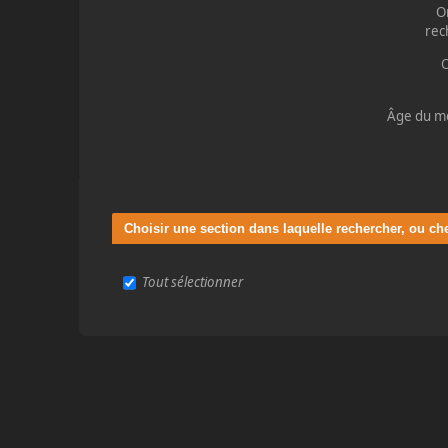
O
rec
O
Âge du m
Choisir une section dans laquelle rechercher, ou ch
Tout sélectionner