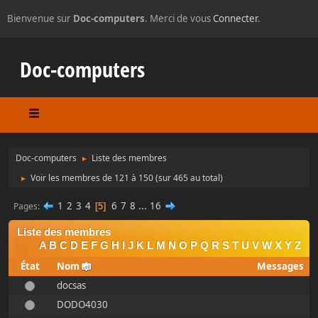
Bienvenue sur
Doc-computers
. Merci de vous
Connecter
.
Doc-computers
Doc-computers
Liste des membres
►
Voir les membres de 121 à 150
(sur 465 au total)
►
1
2
3
4
6
7
8
...
16
Pages
5
Liste des membres
A
B
C
D
E
F
G
H
I
J
K
L
M
N
O
P
Q
R
S
T
U
V
W
X
Y
Z
État
Nom
Messages
docsas
DODO4030