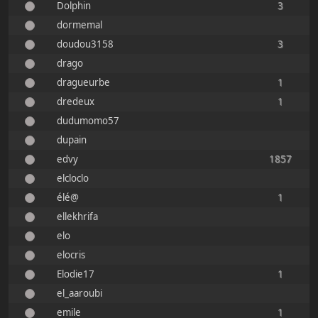
Dolphin
3
dormemal
doudou3158
3
drago
dragueurbe
1
dredeux
1
dudumomo57
dupain
edvy
1857
elcloclo
élé@
1
ellekhrifa
elo
elocris
Elodie17
1
el_aaroubi
emile
1