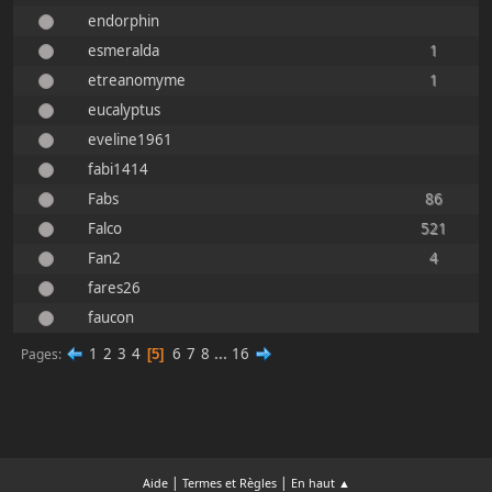
endorphin
esmeralda
1
etreanomyme
1
eucalyptus
eveline1961
fabi1414
Fabs
86
Falco
521
Fan2
4
fares26
faucon
1
2
3
4
6
7
8
...
16
Pages
5
|
|
Aide
Termes et Règles
En haut ▲