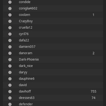
condide
coniglia4602
coolzen
1
CrazyBoy
cruella12
cyril76
dafa22
damien057
danoram
2
Dark-Phoenix
dark_nice
daryy
dauphine6
david
davihoff
755
deesses63
74
defender