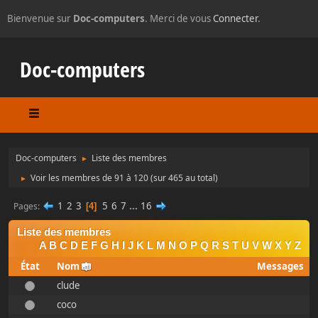
Bienvenue sur
Doc-computers
. Merci de vous
Connecter
.
Doc-computers
Doc-computers
Liste des membres
►
Voir les membres de 91 à 120
(sur 465 au total)
►
1
2
3
5
6
7
...
16
Pages
4
Liste des membres
A
B
C
D
E
F
G
H
I
J
K
L
M
N
O
P
Q
R
S
T
U
V
W
X
Y
Z
État
Nom
Messages
clude
coco