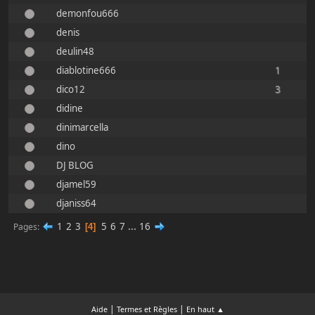
demonfou666
denis
deulin48
diablotine666
1
dico12
3
didine
dinimarcella
dino
DJ BLOG
djamel59
djaniss64
1
2
3
5
6
7
...
16
Pages
4
|
|
Aide
Termes et Règles
En haut ▲