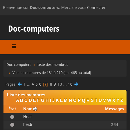
Bienvenue sur
Doc-computers
. Merci de vous
Connecter
.
Doc-computers
Doc-computers
Liste des membres
►
Voir les membres de 181 à 210
(sur 465 au total)
►
1
...
4
5
6
8
9
10
...
16
Pages
7
Liste des membres
A
B
C
D
E
F
G
H
I
J
K
L
M
N
O
P
Q
R
S
T
U
V
W
X
Y
Z
État
Nom
Messages
Heat
heidi
244