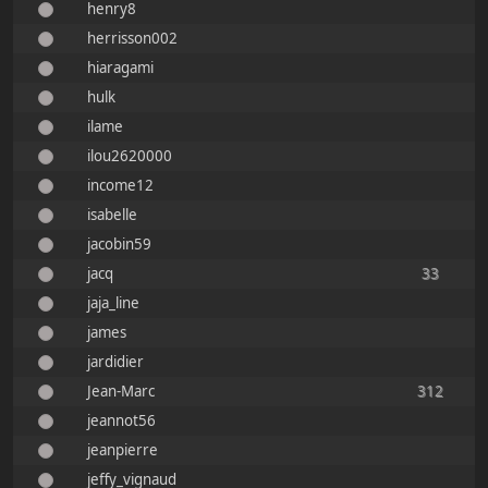
henry8
herrisson002
hiaragami
hulk
ilame
ilou2620000
income12
isabelle
jacobin59
jacq
33
jaja_line
james
jardidier
Jean-Marc
312
jeannot56
jeanpierre
jeffy_vignaud