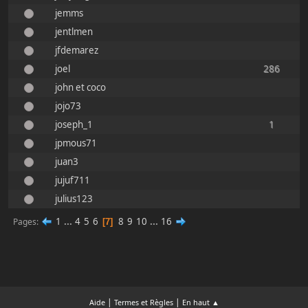
jemms
jentlmen
jfdemarez
joel
286
john et coco
jojo73
joseph_1
1
jpmous71
juan3
jujuf711
julius123
1
...
4
5
6
8
9
10
...
16
Pages
7
|
|
Aide
Termes et Règles
En haut ▲