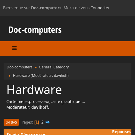
Bienvenue sur
Doc-computers
. Merci de vous
Connecter
.
Doc-computers
Doc-computers
General Category
►
Hardware
(Modérateur:
davihoff
)
►
Hardware
Carte mère,processeur,carte graphique....
Modérateur:
davihoff
.
2
Pages
1
EN BAS
Réponses
Sujet
/
Démarré par