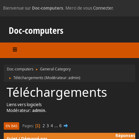
Bienvenue sur
Doc-computers
. Merci de vous
Connecter
.
Doc-computers
Doc-computers
General Category
►
Téléchargements
(Modérateur:
admin
)
►
Téléchargements
Liens vers logiciels
Modérateur:
admin
.
2
3
4
...
6
Pages
1
EN BAS
Réponses
Sujet
/
Démarré par