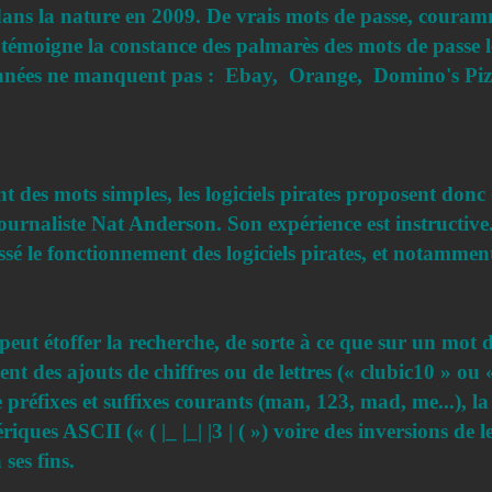
dans la nature en 2009. De vrais mots de passe, couram
moigne la constance des palmarès des mots de passe les
onnées ne manquent pas : Ebay, Orange, Domino's Piz
nt des mots simples, les logiciels pirates proposent donc
journaliste Nat Anderson. Son expérience est instructive
ssé le fonctionnement des logiciels pirates, et notamment
 peut étoffer la recherche, de sorte à ce que sur un mot
ment des ajouts de chiffres ou de lettres (« clubic10 » ou 
e préfixes et suffixes courants (man, 123, mad, me...), la 
ques ASCII (« ( |_ |_| |3 | ( ») voire des inversions de l
ses fins.