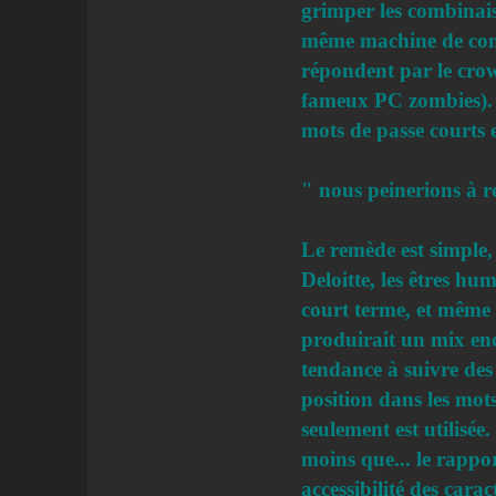
grimper les combinais
même machine de compé
répondent par le crowd
fameux PC zombies). C
mots de passe courts 
" nous peinerions à r
Le remède est simple,
Deloitte, les êtres h
court terme, et même 
produirait un mix enc
tendance à suivre des
position dans les mot
seulement est utilisé
moins que... le rappo
accessibilité des car