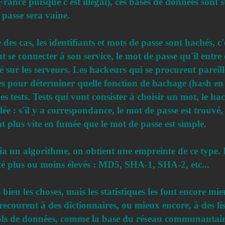
nce puisque c'est illégal), ces bases de données sont sto
passe sera vaine.
des cas, les identifiants et mots de passe sont hachés, c
se connecter à son service, le mot de passe qu'il entre 
 sur les serveurs. Les hackeurs qui se procurent pareill
ues pour déterminer quelle fonction de hachage (hash en an
s tests. Tests qui vont consister à choisir un mot, le h
ée : s'il y a correspondance, le mot de passe est trouvé, 
t plus vite en fumée que le mot de passe est simple.
 un algorithme, on obtient une empreinte de ce type. I
té plus ou moins élevés : MD5, SHA-1, SHA-2, etc...
 bien les choses, mais les statistiques les font encore m
recourent à des dictionnaires, ou mieux encore, à des lis
s vols de données, comme la base du réseau communautai