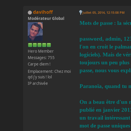
davihoff
Juillet 05, 2014, 12:15:08 PM
Modérateur Global
Mots de passe : la séc
password, admin, 12345
l'on en croit le palma
Hero Member
logiciels). Mais de vé
Messages: 755
toujours un peu plus n
Carpe diem !
passe, nous vous expl
Emplacement: Chez moi
qd j'y suis ! lol
IP archivée
Paranoïa, quand tu n
On a beau être d'un n
publié en janvier 201
un travail intéressan
mot de passe uniques 