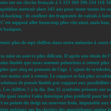
ons sur un clavier français à 3 333 369 396 234 118 349 
tition mettrait alors 343 ans pour tester toutes les co
-hacking : ils confient des fragments de calculs à faire
'est supposé aller beaucoup plus vite ainsi, mais bon, 
et basiques.
etenir plus de sept chiffres dans notre mémoire à court 
 sa mise en oeuvre plus délicate. D'après une étude de l
umains limités que nous sommes peinerions à retenir plus
plus que cinq en prenant de l'âge. L'ajout de symboles,
ore moins aisé à retenir. Le rapport se fait plus accab
 schémas de pensée limités par rapport aux possibilités
s. Les chiffres ? à la fin. Des 32 symboles présents sur
e. De quoi rendre l'aléa théorique plus prédictif pour l
rt ne pointe du doigt un nouveau frein, imputable aux
actères spéciaux sur les claviers des smartphones amène 