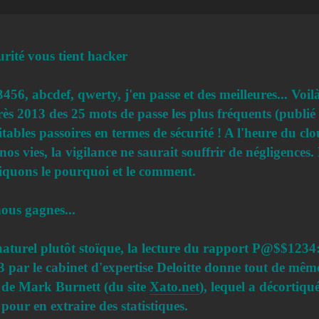
urité vous tient hacker
6, abcdef, qwerty, j'en passe et des meilleures... Voilà
rès 2013 des 25 mots de passe les plus fréquents (publié 
ritables passoires en termes de sécurité ! A l'heure du c
os vies, la vigilance ne saurait souffrir de négligences.
iquons le pourquoi et le comment.
ous gagnes...
aturel plutôt stoïque, la lecture du rapport P@$$1234:
3 par le cabinet d'expertise Deloitte donne tout de même 
t de Mark Burnett (du site
Xato.net
), lequel a décortiqu
pour en extraire des statistiques.