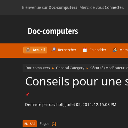
Bienvenue sur
Doc-computers
. Merci de vous
Connecter
.
Doc-computers
Accueil
Rechercher
Calendrier
Mem
Doc-computers
General Category
Sécurité
(Modérateur:
d
►
►
Conseils pour une
Démarré par davihoff, Juillet 05, 2014, 12:15:08 PM
Pages
1
EN BAS