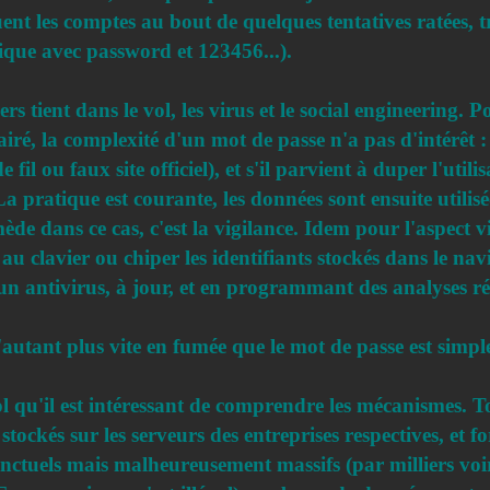
quent les comptes au bout de quelques tentatives ratée
ique avec password et 123456...).
rs tient dans le vol, les virus et le social engineering. P
iré, la complexité d'un mot de passe n'a pas d'intérêt :
 fil ou faux site officiel), et s'il parvient à duper l'utili
. La pratique est courante, les données sont ensuite util
emède dans ce cas, c'est la vigilance. Idem pour l'aspect
s au clavier ou chiper les identifiants stockés dans le n
 un antivirus, à jour, et en programmant des analyses ré
autant plus vite en fumée que le mot de passe est simpl
l qu'il est intéressant de comprendre les mécanismes. To
stockés sur les serveurs des entreprises respectives, et 
onctuels mais malheureusement massifs (par milliers voir