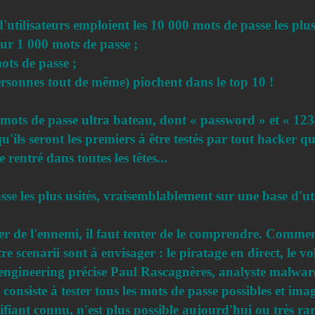
'utilisateurs emploient les 10 000 mots de passe les plus
ur 1 000 mots de passe ;
ots de passe ;
rsonnes tout de même) piochent dans le top 10 !
mots de passe ultra bateau, dont « password » et « 12345
u'ils seront les premiers à être testés par tout hacker qui
 rentré dans toutes les têtes...
se les plus usités, vraisemblablement sur une base d'ut
r de l'ennemi, il faut tenter de le comprendre. Commen
e scenarii sont à envisager : le piratage en direct, le v
 engineering précise Paul Rascagnères, analyste malware
 consiste à tester tous les mots de passe possibles et i
tifiant connu, n'est plus possible aujourd'hui ou très r