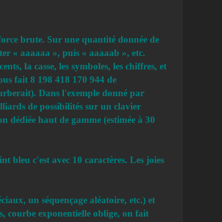
e force brute. Sur une quantité donnée de
ster « aaaaaa », puis « aaaaab », etc.
ts, la casse, les symboles, les chiffres, et
 nous fait 8 198 418 170 944 de
turberait). Dans l'exemple donné par
liards de possibilités sur un clavier
ion dédiée haut de gamme (estimée à 30
nt bleu c'est avec 10 caractères. Les joies
ciaux, un séquençage aléatoire, etc.) et
s, courbe exponentielle oblige, on fait