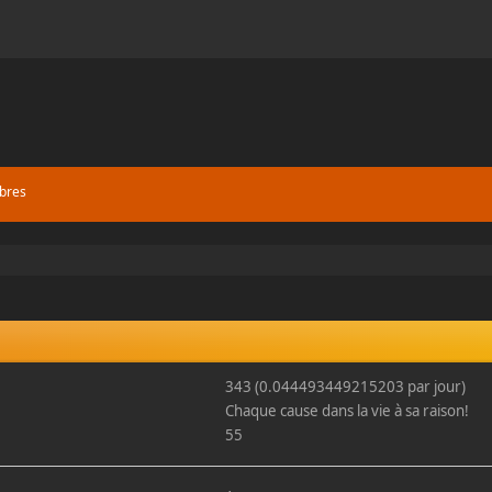
bres
343 (0.044493449215203 par jour)
Chaque cause dans la vie à sa raison!
55