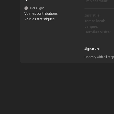
Emplacement:
Hors ligne
Voir les contributions
Inscrit le:
Voir les statistiques
Temps local:
Langue:
Dernière visite:
Signature:
Honesty with all resp