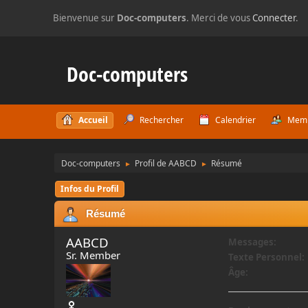
Bienvenue sur
Doc-computers
. Merci de vous
Connecter
.
Doc-computers
Accueil
Rechercher
Calendrier
Mem
Doc-computers
Profil de AABCD
Résumé
►
►
Infos du Profil
Résumé
AABCD
Messages:
Sr. Member
Texte Personnel:
Âge: