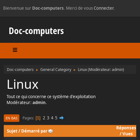
Bienvenue sur
Doc-computers
. Merci de vous
Connecter
.
Doc-computers
Doc-computers
General Category
Linux
(Modérateur:
admin
)
►
►
Linux
Tout ce qui concerne ce système d'exploitation
Modérateur:
admin
.
2
3
4
5
Pages
1
EN BAS
Réponses
Sujet
/
Démarré par
/
Vues