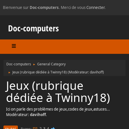
Bienvenue sur
Doc-computers
. Merci de vous
Connecter
.
Doc-computers
Doc-computers
General Category
►
Jeux (rubrique dédiée à Twinny18)
(Modérateur:
davihoff
)
►
Jeux (rubrique
dédiée à Twinny18)
Ici on parle des problèmes de jeux,codes de jeux,astuces...
Modérateur:
davihoff
.
2
3
4
Pages
1
EN BAS