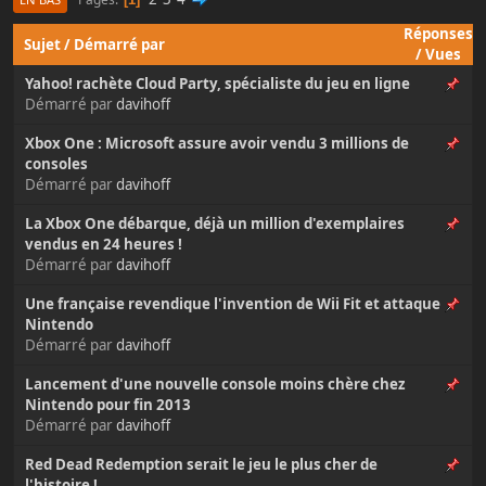
Réponses
Sujet
/
Démarré par
/
Vues
Yahoo! rachète Cloud Party, spécialiste du jeu en ligne
Démarré par
davihoff
Xbox One : Microsoft assure avoir vendu 3 millions de
consoles
Démarré par
davihoff
La Xbox One débarque, déjà un million d'exemplaires
vendus en 24 heures !
Démarré par
davihoff
Une française revendique l'invention de Wii Fit et attaque
Nintendo
Démarré par
davihoff
Lancement d'une nouvelle console moins chère chez
Nintendo pour fin 2013
Démarré par
davihoff
Red Dead Redemption serait le jeu le plus cher de
l'histoire !