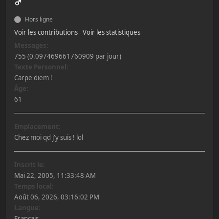
Hors ligne
Voir les contributions
Voir les statistiques
Messages:
755 (0.097469661760909 par jour)
Texte Personnel:
Carpe diem !
Âge:
61
Emplacement:
Chez moi qd j'y suis ! lol
Inscrit le:
Mai 22, 2005, 11:33:48 AM
Temps local:
Août 06, 2026, 03:16:02 PM
Langue:
Français