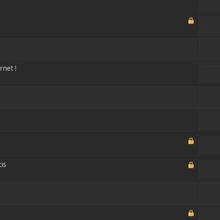
rnet !
is