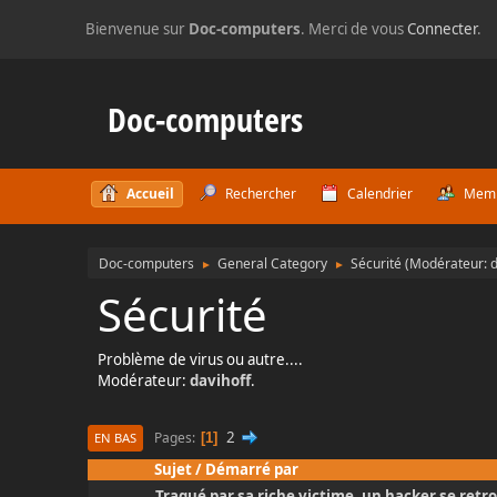
Bienvenue sur
Doc-computers
. Merci de vous
Connecter
.
Doc-computers
Accueil
Rechercher
Calendrier
Mem
Doc-computers
General Category
Sécurité
(Modérateur:
d
►
►
Sécurité
Problème de virus ou autre....
Modérateur:
davihoff
.
2
Pages
1
EN BAS
Sujet
/
Démarré par
Traqué par sa riche victime, un hacker se retro