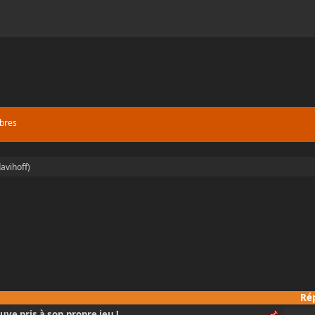
bres
avihoff
)
Ré
uve pris à son propre jeu !