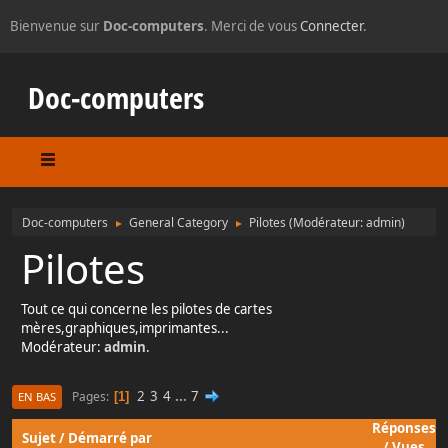
Bienvenue sur
Doc-computers
. Merci de vous
Connecter
.
Doc-computers
Doc-computers
General Category
Pilotes
(Modérateur:
admin
)
►
►
Pilotes
Tout ce qui concerne les pilotes de cartes
mères,graphiques,imprimantes...
Modérateur:
admin
.
2
3
4
...
7
Pages
1
EN BAS
Réponses
Sujet
/
Démarré par
/
Vues