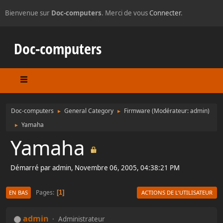
Bienvenue sur
Doc-computers
. Merci de vous
Connecter
.
Doc-computers
Doc-computers
General Category
Firmware
(Modérateur:
admin
)
►
►
Yamaha
►
Yamaha
Démarré par admin, Novembre 06, 2005, 04:38:21 PM
Pages
1
EN BAS
ACTIONS DE L'UTILISATEUR
admin
Administrateur