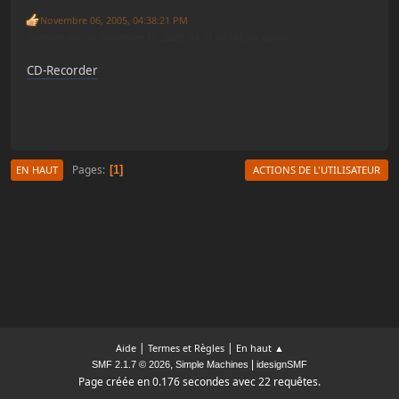
Novembre 06, 2005, 04:38:21 PM
Dernière édition
: Novembre 10, 2020, 04:31:54 PM par admin
CD-Recorder
Pages
1
EN HAUT
ACTIONS DE L'UTILISATEUR
|
|
Aide
Termes et Règles
En haut ▲
,
|
SMF 2.1.7 © 2026
Simple Machines
idesignSMF
Page créée en 0.176 secondes avec 22 requêtes.