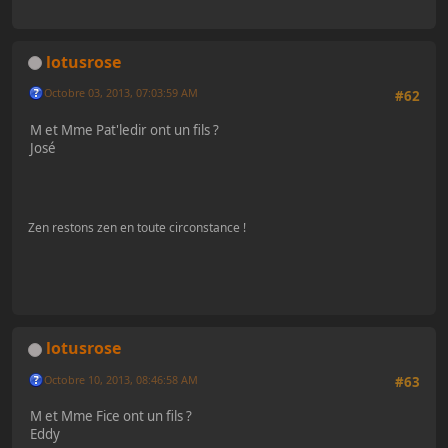
lotusrose
Octobre 03, 2013, 07:03:59 AM
#62
M et Mme Pat'ledir ont un fils ?
José
Zen restons zen en toute circonstance !
lotusrose
Octobre 10, 2013, 08:46:58 AM
#63
M et Mme Fice ont un fils ?
Eddy