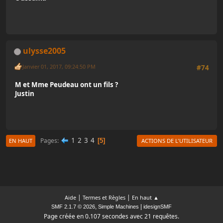
ulysse2005
Janvier 01, 2017, 09:24:50 PM
#74
M et Mme Peudeau ont un fils ?
Justin
1
2
3
4
Pages
5
EN HAUT
ACTIONS DE L'UTILISATEUR
|
|
Aide
Termes et Règles
En haut ▲
,
|
SMF 2.1.7 © 2026
Simple Machines
idesignSMF
Page créée en 0.107 secondes avec 21 requêtes.