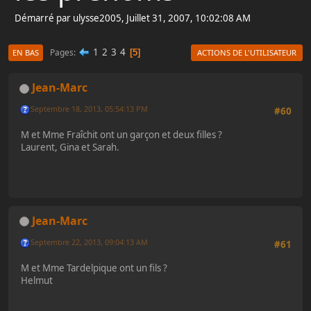
Démarré par ulysse2005, Juillet 31, 2007, 10:02:08 AM
1
2
3
4
Pages
5
EN BAS
ACTIONS DE L'UTILISATEUR
Jean-Marc
Septembre 18, 2013, 05:54:13 PM
#60
M et Mme Fraîchit ont un garçon et deux filles ?
Laurent, Gina et Sarah.
Jean-Marc
Septembre 22, 2013, 09:04:13 AM
#61
M et Mme Tardelpique ont un fils ?
Helmut