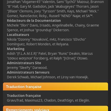
Jonathan "vbgamer45" Valentin, Sami "SychO" Mazouz, Brannon
"B" Hall, Gary M. Gadsdon, Jack "akabugeyes" Thorsen, Jason
"JBlaze" Clemons, Joey "Tyrsson" Smith, Kays, Michael "Mick."
Gomez, NanoSector, Ricky., Russell "NEND" Najar, et SA™.
Rédacteurs de la Documentation
Michele "Illori" Davis, Irisado, AngelinaBelle, Chainy, Graeme
Spence, et Joshua "groundup" Dickerson.
Localisateurs
Nikola "Dzonny" Novaković, m4z, Francisco "d3vcho"
Domínguez, Robert Monden, et Relyana.
Marketing
Adish "(F.L.A.M.E.R)" Patel, Bryan "Runic" Deakin, Marcus
"cσσкιє мσηѕтєя" Forsberg, et Ralph "[n3rve]" Otowo.
Administrateurs Site
Jeremy "SleePy" Darwood.
Administrateurs Serveurs
Derek Schwab, Michael Johnson, et Liroy van Hoewijk.
Traduction française
Traduction française
GravuTrad, Maximus23, Chadon, DeathSign, et Eleglin.
Remerciements spéciaux