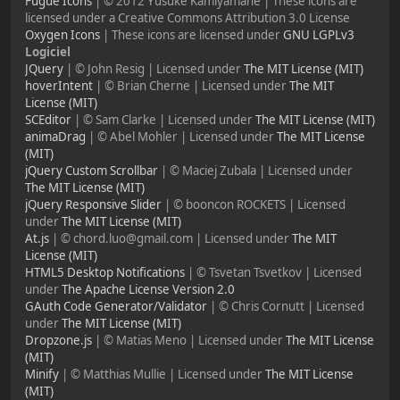
Fugue Icons
| © 2012 Yusuke Kamiyamane | These icons are
licensed under a Creative Commons Attribution 3.0 License
Oxygen Icons
| These icons are licensed under
GNU LGPLv3
Logiciel
JQuery
| © John Resig | Licensed under
The MIT License (MIT)
hoverIntent
| © Brian Cherne | Licensed under
The MIT
License (MIT)
SCEditor
| © Sam Clarke | Licensed under
The MIT License (MIT)
animaDrag
| © Abel Mohler | Licensed under
The MIT License
(MIT)
jQuery Custom Scrollbar
| © Maciej Zubala | Licensed under
The MIT License (MIT)
jQuery Responsive Slider
| © booncon ROCKETS | Licensed
under
The MIT License (MIT)
At.js
| © chord.luo@gmail.com | Licensed under
The MIT
License (MIT)
HTML5 Desktop Notifications
| © Tsvetan Tsvetkov | Licensed
under
The Apache License Version 2.0
GAuth Code Generator/Validator
| © Chris Cornutt | Licensed
under
The MIT License (MIT)
Dropzone.js
| © Matias Meno | Licensed under
The MIT License
(MIT)
Minify
| © Matthias Mullie | Licensed under
The MIT License
(MIT)