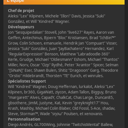
L'équipe
Chef de projet
Aleksi "Lex" Kilpinen, Michele "Illori" Davis, Jessica "Suki"
González, et Will "Kindred" Wagner.
Développeurs
Jon "Sesquipedalian" Stovell, John "live627" Rayes, Aaron van
Geffen, Antechinus, Bjoern "Bloc" Kristiansen, Brad "IchBin™"
Grow, Colin Schoen, emanuele, Hendrik Jan "Compuart" Visser,
Jessica "Suki" González, Juan "JayBachatero" Hernandez, Karl
"RegularExpression" Benson, Matthew "Labradoodle-360"
Kerle, Grudge, Michael "Oldiesmann" Eshom, Michael "Thantos"
Miller, Norv, Oscar "Ozp" Rydhé, Peter "Arantor" Spicer, Selman
"[SiNaN]" Eser, Shawn Bulen, Shitiz "Dragooon" Garg, Theodore
"Orstio" Hildebrandt, Thorsten "TE" Eurich, et winrules.
Spécialistes Support
Will "Kindred" Wagner, Doug Heffernan, lurkalot, Aleksi "Lex"
Kilpinen, br360, GigaWatt, ziycon, Adam Tallon, Bigguy, Bruno
"margarett" Alves, CapadY, ChalkCat, Chas Large, Duncan85,
gbsothere, JimM, Justyne, Kat, Kevin "greyknight17" Hou,
Krash, Mashby, Michael Colin Blaber, Old Fossil, S-Ace, shadav,
Steve, Storman™, Wade "sησω" Poulsen, et xenovanis.
Personnalisation
Diego Andrés, GL700Wing, Johnnie "TwitchisMental" Ballew,