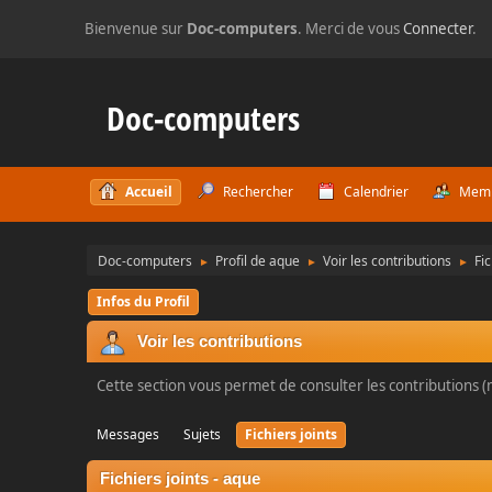
Bienvenue sur
Doc-computers
. Merci de vous
Connecter
.
Doc-computers
Accueil
Rechercher
Calendrier
Mem
Doc-computers
Profil de aque
Voir les contributions
Fic
►
►
►
Infos du Profil
Voir les contributions
Cette section vous permet de consulter les contributions (m
Messages
Sujets
Fichiers joints
Fichiers joints - aque