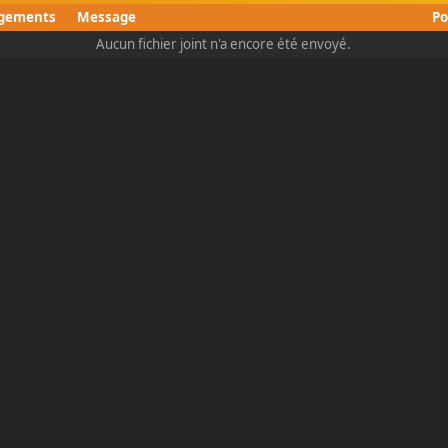
rgements
Message
Po
Aucun fichier joint n'a encore été envoyé.