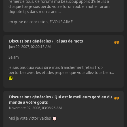
remercie tous. Ce forums m'a beaucoup appris d'ailleurs à
chaque fois je suis perdu votre forum oubien notre forum
clignote tjrs dans mon crane...
en guise de conclusion JE VOUS AIME...
Discussions générales
/
j'ai pas de mots
#8
Juin 29, 2007, 02:00:15 AM
Salam
je sais pas quoi vous dire mais franchement j'etais trop
perturber avec les etudes j'espere que vous allez tous bien...
Discussions générales
/
Qui est le meilleurs gardien du
#9
monde a votre gouts
Novembre 02, 2006, 03:08:26 AM
Moi je vote victor Valdes