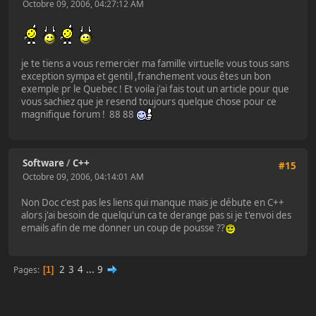
Octobre 09, 2006, 04:27:12 AM
je te tiens a vous remercier ma famille virtuelle vous tous sans
exception sympa et gentil ,franchement vous êtes un bon
exemple pr le Quebec ! Et voila j'ai fais tout un article pour que
vous sachiez que je resend toujours quelque chose pour ce
magnifique forum ! 88 88
Software
/
C++
#15
Octobre 09, 2006, 04:14:01 AM
Non Doc c'est pas les liens qui manque mais je débute en C++
alors j'ai besoin de quelqu'un ca te derange pas si je t'envoi des
emails afin de me donner un coup de pousse ??
2
3
4
...
9
Pages
1